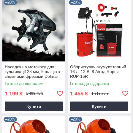
–20%
–20%
Насадка на мотокосу для
Обприскувач акумуляторний
культивації 28 мм, 9 шліців з
16 л, 12 В, 8 А/год Rupez
зйомними фрезами Dolmar
RUP-16R
9T28
Готово до відправки
Готово до відправки
1 199
1 455
₴
₴
1 498,75 ₴
1 818,75 ₴
Купити
Купити
–20%
–20%