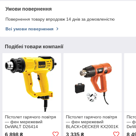
Умови повернення
Повернення товару впродовж 14 днів за домовленістю
Всі умови повернення
Подібні товари компанії
Пістолет гарячого повітря
Пістолет гарячого повітря
Піст
— фен мережевий
— фен мережевий
— ф
DeWALT D26414
BLACK+DECKER KX2001K
DeW
6 898
3 335
8 4
₴
₴