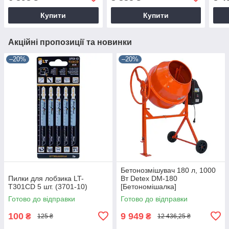
Купити
Купити
Акційні пропозиції та новинки
–20%
–20%
Бетонозмішувач 180 л, 1000
Пилки для лобзика LT-
Вт Detex DM-180
T301CD 5 шт. (3701-10)
[Бетономішалка]
Готово до відправки
Готово до відправки
100
9 949
₴
₴
125 ₴
12 436,25 ₴