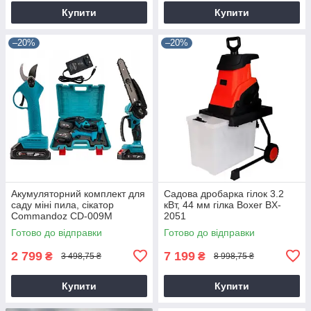
Купити
Купити
–20%
–20%
Акумуляторний комплект для
Садова дробарка гілок 3.2
саду міні пила, сікатор
кВт, 44 мм гілка Boxer BX-
Commandoz CD-009M
2051
Готово до відправки
Готово до відправки
2 799
7 199
₴
₴
3 498,75 ₴
8 998,75 ₴
Купити
Купити