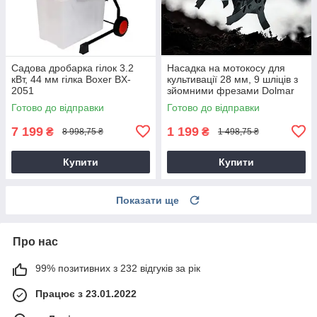
Садова дробарка гілок 3.2
Насадка на мотокосу для
кВт, 44 мм гілка Boxer BX-
культивації 28 мм, 9 шліців з
2051
зйомними фрезами Dolmar
9T28
Готово до відправки
Готово до відправки
7 199
1 199
₴
₴
8 998,75 ₴
1 498,75 ₴
Купити
Купити
Показати ще
Про нас
99% позитивних з 232 відгуків за рік
Працює з 23.01.2022