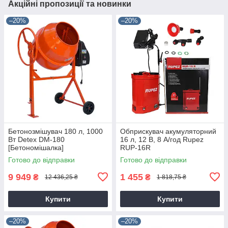
Акційні пропозиції та новинки
–20%
–20%
Бетонозмішувач 180 л, 1000
Обприскувач акумуляторний
Вт Detex DM-180
16 л, 12 В, 8 А/год Rupez
[Бетономішалка]
RUP-16R
Готово до відправки
Готово до відправки
9 949
1 455
₴
₴
12 436,25 ₴
1 818,75 ₴
Купити
Купити
–20%
–20%