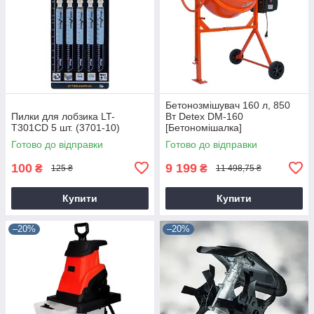
Бетонозмішувач 160 л, 850
Пилки для лобзика LT-
Вт Detex DM-160
T301CD 5 шт. (3701-10)
[Бетономішалка]
Готово до відправки
Готово до відправки
100
9 199
₴
₴
125 ₴
11 498,75 ₴
Купити
Купити
–20%
–20%