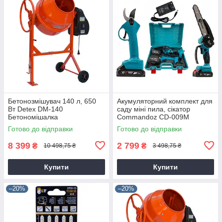
Бетонозмішувач 140 л, 650
Акумуляторний комплект для
Вт Detex DM-140
саду міні пила, сікатор
Бетономішалка
Commandoz CD-009M
Готово до відправки
Готово до відправки
8 399
2 799
₴
₴
10 498,75 ₴
3 498,75 ₴
Купити
Купити
–20%
–20%