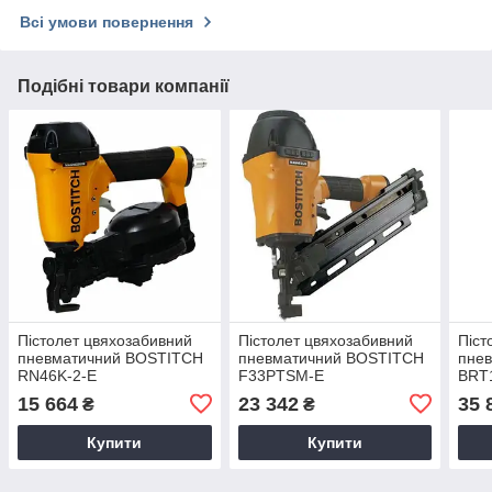
Всі умови повернення
Подібні товари компанії
Пістолет цвяхозабивний
Пістолет цвяхозабивний
Піст
пневматичний BOSTITCH
пневматичний BOSTITCH
пне
RN46K-2-E
F33PTSM-E
BRT
15 664
23 342
35 
₴
₴
Купити
Купити