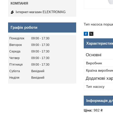
Інтернет-магазин ELEKTROMAG
Тип насоса поршне
Графік роботи
Понеділок
09:00
17:30
Характеристи
Вівторок
09:00
17:30
Середа
09:00
17:30
Основні
Четвер
09:00
17:30
Виробник
Пʼятниця
09:00
17:30
Країна виробни
Субота
Вихідний
Неділя
Вихідний
Додаткові ха
Тип насосу
Інформація д
Ціна:
982 ₴