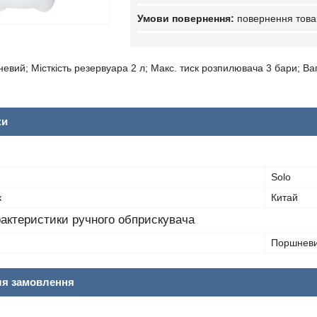
повернення това
вий; Місткість резервуара 2 л; Макс. тиск розпилювача 3 бари; Ваг
ки
Solo
к
Китай
рактеристики ручного обприскувача
Поршнев
ля замовлення