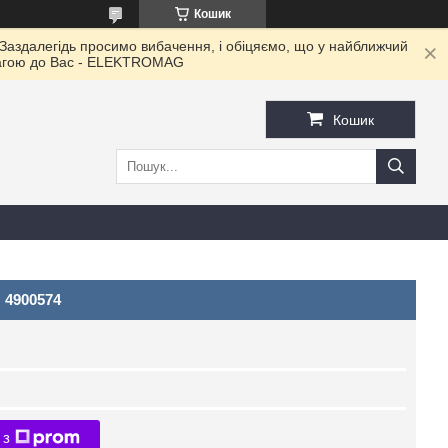
Кошик
 Заздалегідь просимо вибачення, і обіцяємо, що у найближчий
овагою до Ваc - ELEKTROMAG
Кошик
 4900574
 з