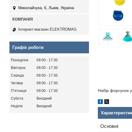
Миколайчука, 6, Львів, Україна
Інтернет-магазин ELEKTROMAG
Графік роботи
Понеділок
09:00
17:30
Вівторок
09:00
17:30
Середа
09:00
17:30
Четвер
09:00
17:30
Набір форсунок у
Пʼятниця
09:00
17:30
Субота
Вихідний
Неділя
Вихідний
Характеристи
Основні