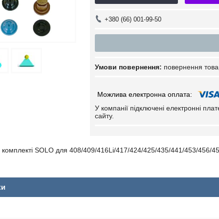
+380 (66) 001-99-50
повернення това
У компанії підключені електронні пла
сайту.
 комплекті SOLO для 408/409/416Li/417/424/425/435/441/453/456/4
ки