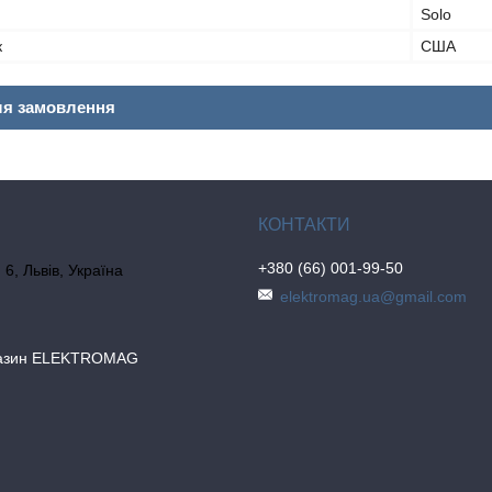
Solo
к
США
ля замовлення
+380 (66) 001-99-50
6, Львів, Україна
elektromag.ua@gmail.com
газин ELEKTROMAG