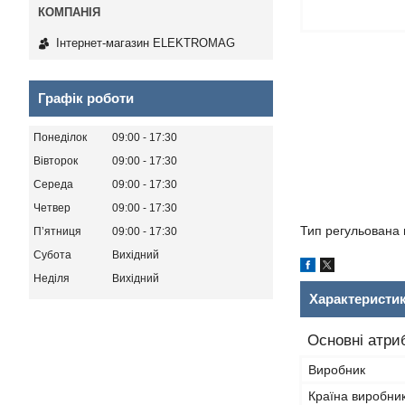
Інтернет-магазин ELEKTROMAG
Графік роботи
Понеділок
09:00
17:30
Вівторок
09:00
17:30
Середа
09:00
17:30
Четвер
09:00
17:30
Тип регульована 
Пʼятниця
09:00
17:30
Субота
Вихідний
Неділя
Вихідний
Характеристи
Основні атри
Виробник
Країна виробни