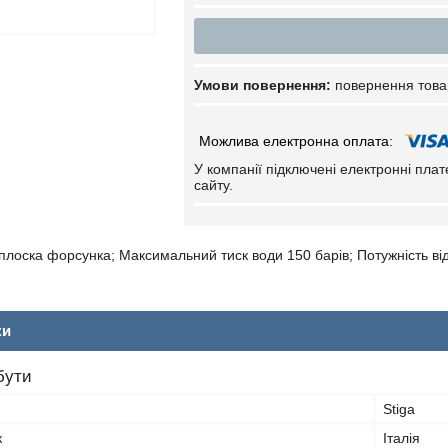
повернення това
У компанії підключені електронні пла
сайту.
плоска форсунка; Максимальний тиск води 150 барів; Потужність в
ки
бути
Stiga
к
Італія