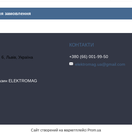
ля замовлення
+380 (66) 001-99-50
6, Львів, Україна
elektromag.ua@gmail.com
газин ELEKTROMAG
Сайт створений на маркетплейсі
Prom.ua