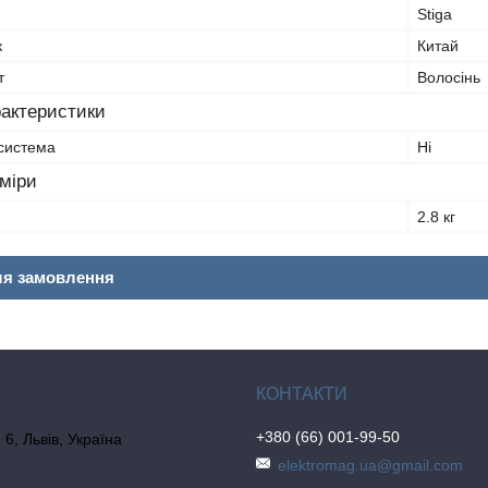
Stiga
к
Китай
т
Волосінь
рактеристики
 система
Ні
зміри
2.8 кг
ля замовлення
+380 (66) 001-99-50
6, Львів, Україна
elektromag.ua@gmail.com