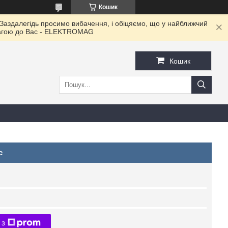
Кошик
 Заздалегідь просимо вибачення, і обіцяємо, що у найближчий
овагою до Ваc - ELEKTROMAG
Кошик
c
 з