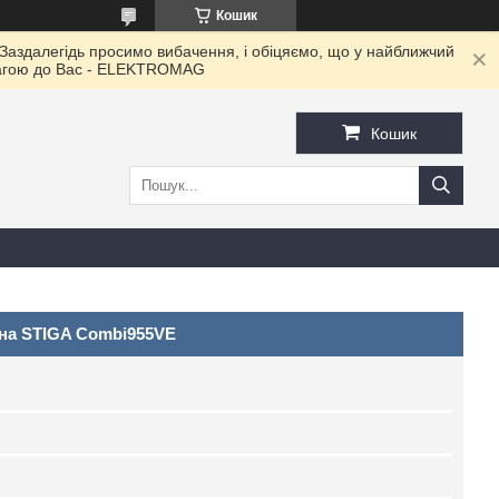
Кошик
 Заздалегідь просимо вибачення, і обіцяємо, що у найближчий
овагою до Ваc - ELEKTROMAG
Кошик
дна STIGA Combi955VE