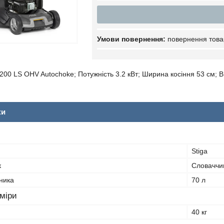
повернення това
200 LS OHV Autochoke; Потужність 3.2 кВт; Ширина косіння 53 см; В
ки
Stiga
к
Словаччи
ника
70 л
зміри
40 кг