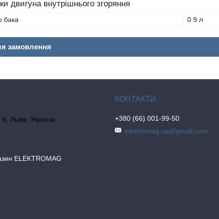
ки двигуна внутрішнього згоряння
о бака
0.9 л
ля замовлення
+380 (66) 001-99-50
6, Львів, Україна
elektromag.ua@gmail.com
газин ELEKTROMAG