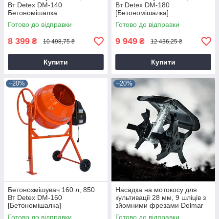
Вт Detex DM-140
Вт Detex DM-180
Бетономішалка
[Бетономішалка]
Готово до відправки
Готово до відправки
8 399
9 949
₴
₴
10 498,75 ₴
12 436,25 ₴
Купити
Купити
–20%
–20%
Бетонозмішувач 160 л, 850
Насадка на мотокосу для
Вт Detex DM-160
культивації 28 мм, 9 шліців з
[Бетономішалка]
зйомними фрезами Dolmar
9T28
Готово до відправки
Готово до відправки