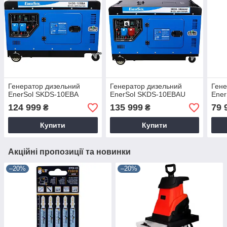
Генератор дизельний
Генератор дизельний
Гене
EnerSol SKDS-10EBA
EnerSol SKDS-10EBAU
Ene
124 999
135 999
79 
₴
₴
Купити
Купити
Акційні пропозиції та новинки
–20%
–20%