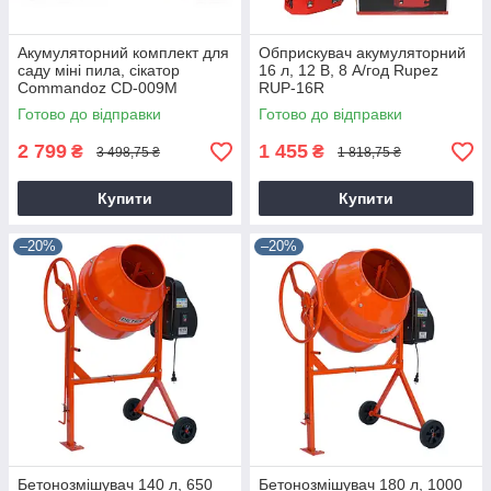
Акумуляторний комплект для
Обприскувач акумуляторний
саду міні пила, сікатор
16 л, 12 В, 8 А/год Rupez
Commandoz CD-009M
RUP-16R
Готово до відправки
Готово до відправки
2 799
1 455
₴
₴
3 498,75 ₴
1 818,75 ₴
Купити
Купити
–20%
–20%
Бетонозмішувач 140 л, 650
Бетонозмішувач 180 л, 1000