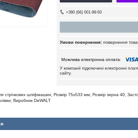
+380 (66) 001-99-50
повернення това
У компанії підключені електронні пла
сайту.
я стрічкових шліфмашин; Розмір 75х533 мм; Розмір зерна 40; Засто
клівки; Виробник DeWALT
ки