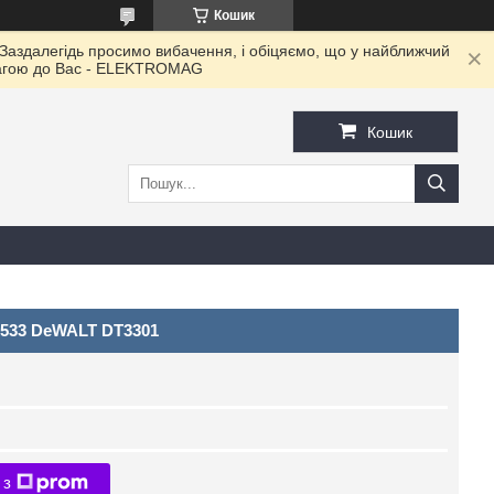
Кошик
 Заздалегідь просимо вибачення, і обіцяємо, що у найближчий
овагою до Ваc - ELEKTROMAG
Кошик
х533 DeWALT DT3301
 з