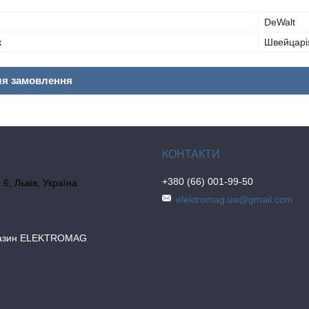
DeWalt
к
Швейцарі
ля замовлення
+380 (66) 001-99-50
6, Львів, Україна
elektromag.ua@gmail.com
газин ELEKTROMAG