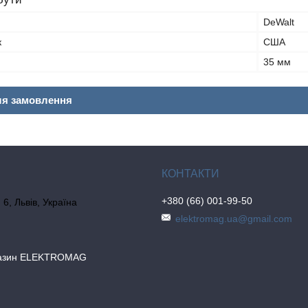
DeWalt
к
США
35 мм
ля замовлення
+380 (66) 001-99-50
6, Львів, Україна
elektromag.ua@gmail.com
газин ELEKTROMAG