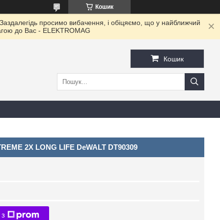
Кошик
 Заздалегідь просимо вибачення, і обіцяємо, що у найближчий
овагою до Ваc - ELEKTROMAG
Кошик
XTREME 2X LONG LIFE DeWALT DT90309
 з