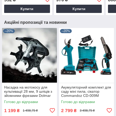
Купити
Купити
Акційні пропозиції та новинки
–20%
–20%
Насадка на мотокосу для
Акумуляторний комплект для
культивації 28 мм, 9 шліців з
саду міні пила, сікатор
зйомними фрезами Dolmar
Commandoz CD-009M
9T28
Готово до відправки
Готово до відправки
1 199
2 799
₴
₴
1 498,75 ₴
3 498,75 ₴