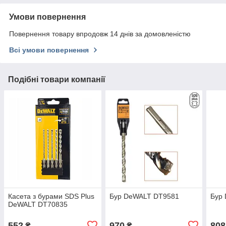
Умови повернення
Повернення товару впродовж 14 днів за домовленістю
Всі умови повернення
Подібні товари компанії
Касета з бурами SDS Plus
Бур DeWALT DT9581
Бур
DeWALT DT70835
552
970
808
₴
₴