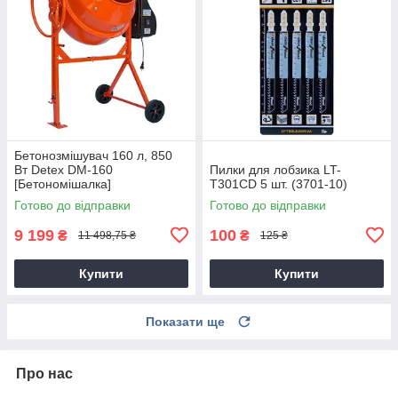
Бетонозмішувач 160 л, 850
Вт Detex DM-160
Пилки для лобзика LT-
[Бетономішалка]
T301CD 5 шт. (3701-10)
Готово до відправки
Готово до відправки
9 199
100
₴
₴
11 498,75 ₴
125 ₴
Купити
Купити
Показати ще
Про нас