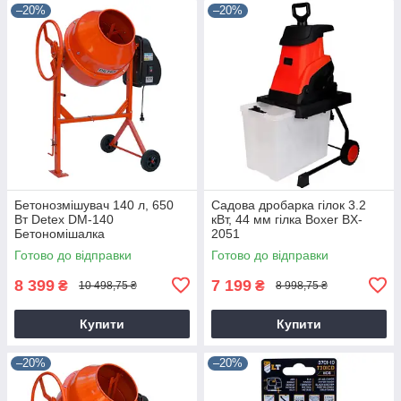
–20%
–20%
Бетонозмішувач 140 л, 650
Садова дробарка гілок 3.2
Вт Detex DM-140
кВт, 44 мм гілка Boxer BX-
Бетономішалка
2051
Готово до відправки
Готово до відправки
8 399
7 199
₴
₴
10 498,75 ₴
8 998,75 ₴
Купити
Купити
–20%
–20%