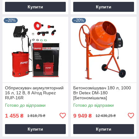
Купити
Купити
–20%
–20%
Обприскувач акумуляторний
Бетонозмішувач 180 л, 1000
16 л, 12 В, 8 А/год Rupez
Вт Detex DM-180
RUP-16R
[Бетономішалка]
Готово до відправки
Готово до відправки
1 455
9 949
₴
₴
1 818,75 ₴
12 436,25 ₴
Купити
Купити