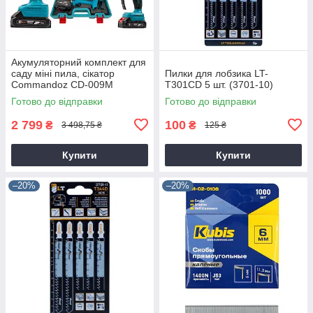
Акумуляторний комплект для
саду міні пила, сікатор
Пилки для лобзика LT-
Commandoz CD-009M
T301CD 5 шт. (3701-10)
Готово до відправки
Готово до відправки
2 799
100
₴
₴
3 498,75 ₴
125 ₴
Купити
Купити
–20%
–20%