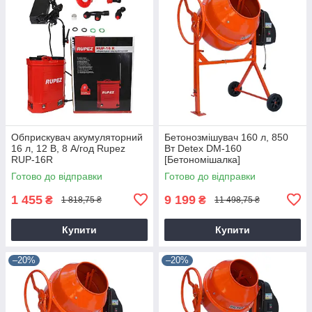
Обприскувач акумуляторний
Бетонозмішувач 160 л, 850
16 л, 12 В, 8 А/год Rupez
Вт Detex DM-160
RUP-16R
[Бетономішалка]
Готово до відправки
Готово до відправки
1 455
9 199
₴
₴
1 818,75 ₴
11 498,75 ₴
Купити
Купити
–20%
–20%