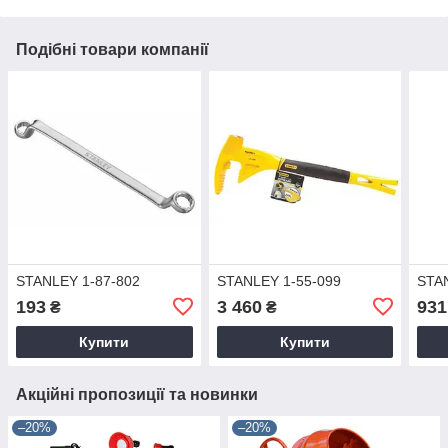
Подібні товари компанії
STANLEY 1-87-802
STANLEY 1-55-099
STA
193
3 460
931
₴
₴
Купити
Купити
Акційні пропозиції та новинки
–20%
–20%