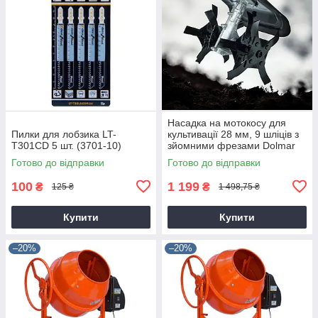
Насадка на мотокосу для
Пилки для лобзика LT-
культивації 28 мм, 9 шліців з
T301CD 5 шт. (3701-10)
зйомними фрезами Dolmar
9T28
Готово до відправки
Готово до відправки
100
1 199
₴
₴
125 ₴
1 498,75 ₴
Купити
Купити
–20%
–20%