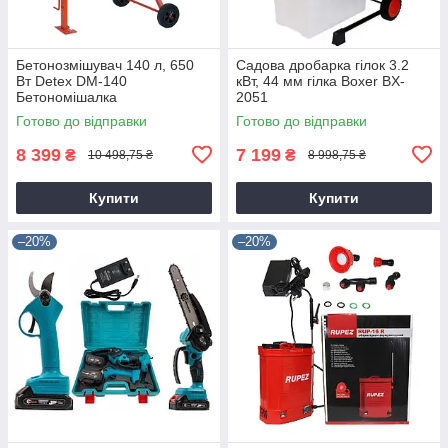
Бетонозмішувач 140 л, 650
Садова дробарка гілок 3.2
Вт Detex DM-140
кВт, 44 мм гілка Boxer BX-
Бетономішалка
2051
Готово до відправки
Готово до відправки
8 399
7 199
₴
₴
10 498,75 ₴
8 998,75 ₴
Купити
Купити
–20%
–20%