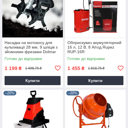
Насадка на мотокосу для
Обприскувач акумуляторний
культивації 28 мм, 9 шліців з
16 л, 12 В, 8 А/год Rupez
зйомними фрезами Dolmar
RUP-16R
9T28
Готово до відправки
Готово до відправки
1 199
1 455
₴
₴
1 498,75 ₴
1 818,75 ₴
Купити
Купити
–20%
–20%