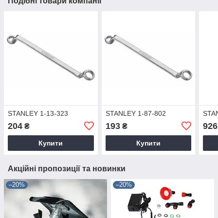
Подібні товари компанії
STANLEY 1-13-323
STANLEY 1-87-802
STA
204
193
926
₴
₴
Купити
Купити
Акційні пропозиції та новинки
–20%
–20%