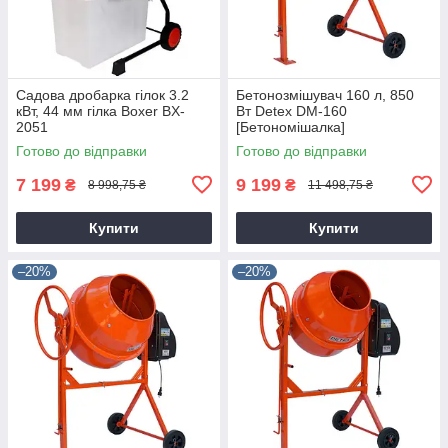
Садова дробарка гілок 3.2
Бетонозмішувач 160 л, 850
кВт, 44 мм гілка Boxer BX-
Вт Detex DM-160
2051
[Бетономішалка]
Готово до відправки
Готово до відправки
7 199
9 199
₴
₴
8 998,75 ₴
11 498,75 ₴
Купити
Купити
–20%
–20%