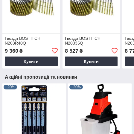
Гвозди BOSTITCH
Гвозди BOSTITCH
Гво
N203R40Q
N20335Q
N20
9 360
8 527
8 7
₴
₴
Купити
Купити
Акційні пропозиції та новинки
–20%
–20%