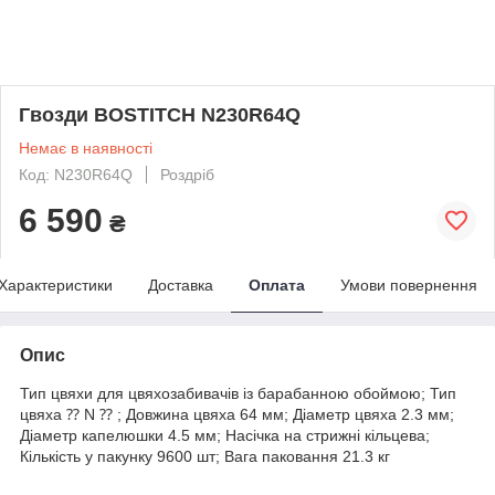
Гвозди BOSTITCH N230R64Q
Немає в наявності
Код: N230R64Q
Роздріб
6 590
₴
Характеристики
Доставка
Оплата
Умови повернення
Опис
Тип цвяхи для цвяхозабивачів із барабанною обоймою; Тип
цвяха ⁇ N ⁇ ; Довжина цвяха 64 мм; Діаметр цвяха 2.3 мм;
Діаметр капелюшки 4.5 мм; Насічка на стрижні кільцева;
Кількість у пакунку 9600 шт; Вага паковання 21.3 кг