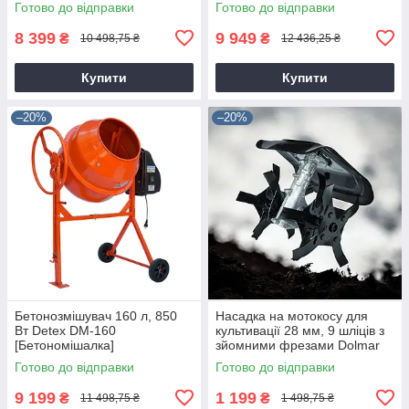
Готово до відправки
Готово до відправки
8 399
9 949
₴
₴
10 498,75 ₴
12 436,25 ₴
Купити
Купити
–20%
–20%
Бетонозмішувач 160 л, 850
Насадка на мотокосу для
Вт Detex DM-160
культивації 28 мм, 9 шліців з
[Бетономішалка]
зйомними фрезами Dolmar
9T28
Готово до відправки
Готово до відправки
9 199
1 199
₴
₴
11 498,75 ₴
1 498,75 ₴