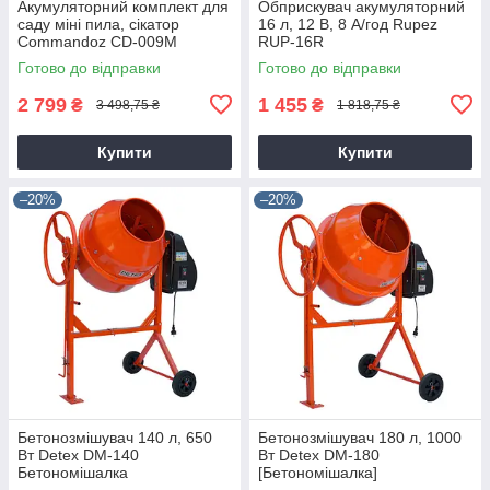
Акумуляторний комплект для
Обприскувач акумуляторний
саду міні пила, сікатор
16 л, 12 В, 8 А/год Rupez
Commandoz CD-009M
RUP-16R
Готово до відправки
Готово до відправки
2 799
1 455
₴
₴
3 498,75 ₴
1 818,75 ₴
Купити
Купити
–20%
–20%
Бетонозмішувач 140 л, 650
Бетонозмішувач 180 л, 1000
Вт Detex DM-140
Вт Detex DM-180
Бетономішалка
[Бетономішалка]