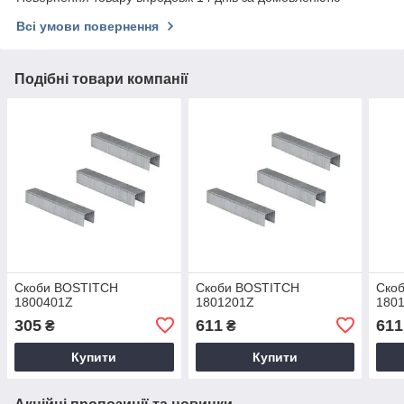
Всі умови повернення
Подібні товари компанії
Скоби BOSTITCH
Скоби BOSTITCH
Ско
1800401Z
1801201Z
180
305
611
611
₴
₴
Купити
Купити