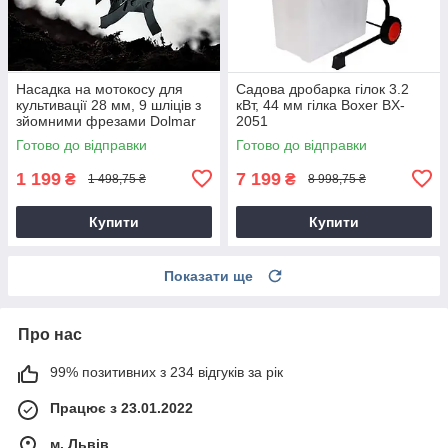
Насадка на мотокосу для
Садова дробарка гілок 3.2
культивації 28 мм, 9 шліців з
кВт, 44 мм гілка Boxer BX-
зйомними фрезами Dolmar
2051
9T28
Готово до відправки
Готово до відправки
1 199
7 199
₴
₴
1 498,75 ₴
8 998,75 ₴
Купити
Купити
Показати ще
Про нас
99% позитивних з 234 відгуків за рік
Працює з 23.01.2022
м. Львів