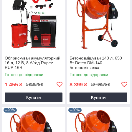
Обприскувач акумуляторний
Бетонозмішувач 140 л, 650
16 л, 12 В, 8 А/год Rupez
Вт Detex DM-140
RUP-16R
Бетономішалка
Готово до відправки
Готово до відправки
1 455
8 399
₴
₴
1 818,75 ₴
10 498,75 ₴
Купити
Купити
–20%
–20%