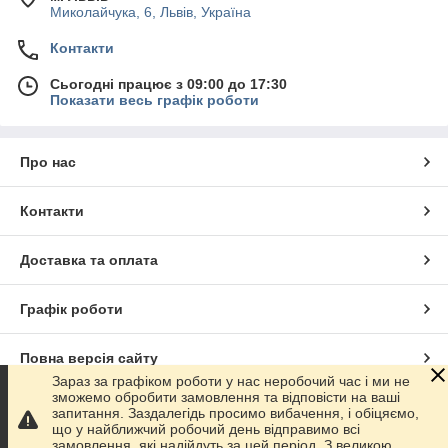
Миколайчука, 6, Львів, Україна
Контакти
Сьогодні працює з 09:00 до 17:30
Показати весь графік роботи
Про нас
Контакти
Доставка та оплата
Графік роботи
Повна версія сайту
Зараз за графіком роботи у нас неробочий час і ми не
зможемо обробити замовлення та відповісти на ваші
Сайт створено на маркетплейсі
Prom.ua
запитання. Заздалегідь просимо вибачення, і обіцяємо,
що у найближчий робочий день відправимо всі
замовлення, які надійдуть за цей період. З великою