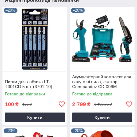
Акційні пропозиції та новинки
–20%
–20%
Акумуляторний комплект для
Пилки для лобзика LT-
саду міні пила, сікатор
T301CD 5 шт. (3701-10)
Commandoz CD-009M
Готово до відправки
Готово до відправки
100
2 799
₴
₴
125 ₴
3 498,75 ₴
Купити
Купити
–20%
–20%