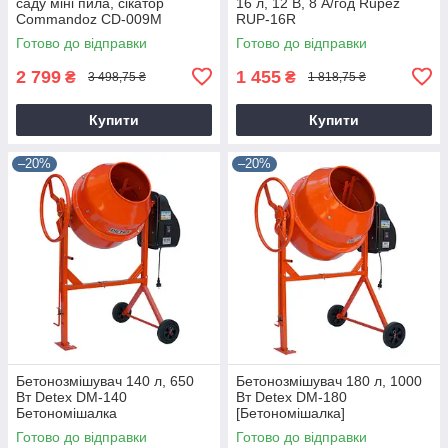
саду міні пила, сікатор
16 л, 12 В, 8 А/год Rupez
Commandoz CD-009M
RUP-16R
Готово до відправки
Готово до відправки
2 799
1 455
₴
₴
3 498,75 ₴
1 818,75 ₴
Купити
Купити
–20%
–20%
Бетонозмішувач 140 л, 650
Бетонозмішувач 180 л, 1000
Вт Detex DM-140
Вт Detex DM-180
Бетономішалка
[Бетономішалка]
Готово до відправки
Готово до відправки