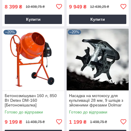
8 399
9 949
₴
₴
10 498,75 ₴
12 436,25 ₴
Купити
Купити
–20%
–20%
Бетонозмішувач 160 л, 850
Насадка на мотокосу для
Вт Detex DM-160
культивації 28 мм, 9 шліців з
[Бетономішалка]
зйомними фрезами Dolmar
9T28
Готово до відправки
Готово до відправки
9 199
1 199
₴
₴
11 498,75 ₴
1 498,75 ₴