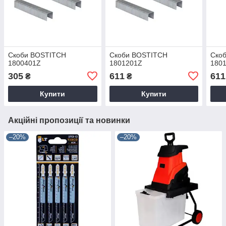
Скоби BOSTITCH
Скоби BOSTITCH
Ско
1800401Z
1801201Z
180
305
611
611
₴
₴
Купити
Купити
Акційні пропозиції та новинки
–20%
–20%