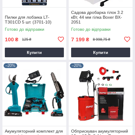
Садова дробарка гілок 3.2
Пилки для лобзика LT-
кВт, 44 мм гілка Boxer BX-
T301CD 5 шт. (3701-10)
2051
Готово до відправки
Готово до відправки
100
7 199
₴
₴
125 ₴
8 998,75 ₴
Купити
Купити
–20%
–20%
Акумуляторний комплект для
Обприскувач акумуляторний