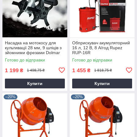
Насадка на мотокосу для
Обприскувач акумуляторний
культивації 28 мм, 9 шліців з
16 л, 12 В, 8 А/год Rupez
зйомними фрезами Dolmar
RUP-16R
9T28
Готово до відправки
Готово до відправки
1 199
1 455
₴
₴
1 498,75 ₴
1 818,75 ₴
Купити
Купити
–20%
–20%