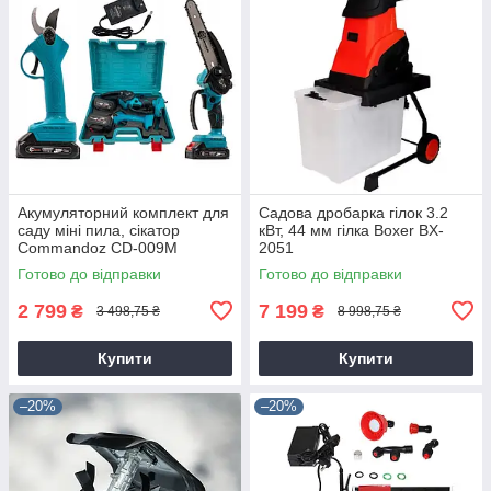
Акумуляторний комплект для
Садова дробарка гілок 3.2
саду міні пила, сікатор
кВт, 44 мм гілка Boxer BX-
Commandoz CD-009M
2051
Готово до відправки
Готово до відправки
2 799
7 199
₴
₴
3 498,75 ₴
8 998,75 ₴
Купити
Купити
–20%
–20%