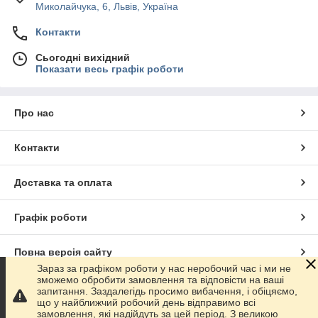
Миколайчука, 6, Львів, Україна
Контакти
Сьогодні вихідний
Показати весь графік роботи
Про нас
Контакти
Доставка та оплата
Графік роботи
Повна версія сайту
Зараз за графіком роботи у нас неробочий час і ми не
зможемо обробити замовлення та відповісти на ваші
Сайт створено на маркетплейсі
Prom.ua
запитання. Заздалегідь просимо вибачення, і обіцяємо,
що у найближчий робочий день відправимо всі
замовлення, які надійдуть за цей період. З великою