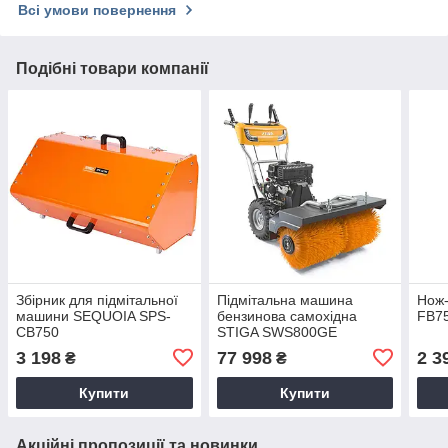
Всі умови повернення
Подібні товари компанії
Збірник для підмітальної
Підмітальна машина
Нож
машини SEQUOIA SPS-
бензинова самохідна
FB7
CB750
STIGA SWS800GE
3 198
77 998
2 3
₴
₴
Купити
Купити
Акційні пропозиції та новинки