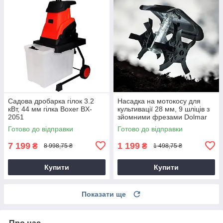
Садова дробарка гілок 3.2
Насадка на мотокосу для
кВт, 44 мм гілка Boxer BX-
культивації 28 мм, 9 шліців з
2051
зйомними фрезами Dolmar
9T28
Готово до відправки
Готово до відправки
7 199
1 199
₴
₴
8 998,75 ₴
1 498,75 ₴
Купити
Купити
Показати ще