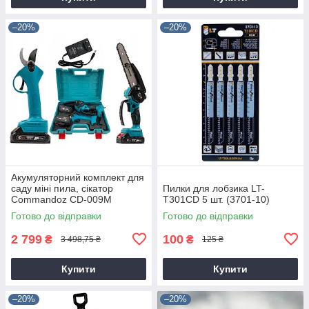
–20%
–20%
Акумуляторний комплект для
саду міні пила, сікатор
Пилки для лобзика LT-
Commandoz CD-009M
T301CD 5 шт. (3701-10)
Готово до відправки
Готово до відправки
2 799
100
₴
₴
3 498,75 ₴
125 ₴
Купити
Купити
–20%
–20%