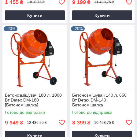
1 455
9 199
₴
₴
1 818,75 ₴
11 498,75 ₴
Купити
Купити
–20%
–20%
Бетонозмішувач 180 л, 1000
Бетонозмішувач 140 л, 650
Вт Detex DM-180
Вт Detex DM-140
[Бетономішалка]
Бетономішалка
Готово до відправки
Готово до відправки
9 949
8 399
₴
₴
12 436,25 ₴
10 498,75 ₴
Купити
Купити