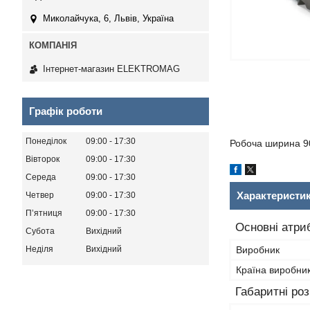
Миколайчука, 6, Львів, Україна
Інтернет-магазин ELEKTROMAG
Графік роботи
Понеділок
09:00
17:30
Робоча ширина 90
Вівторок
09:00
17:30
Середа
09:00
17:30
Характеристи
Четвер
09:00
17:30
Пʼятниця
09:00
17:30
Основні атри
Субота
Вихідний
Неділя
Вихідний
Виробник
Країна виробни
Габаритні ро