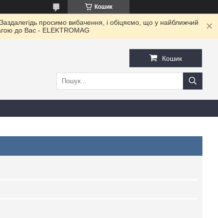
Кошик
 Заздалегідь просимо вибачення, і обіцяємо, що у найближчий
овагою до Ваc - ELEKTROMAG
Кошик