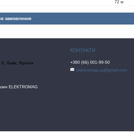
72 кг
ля замовлення
+380 (66) 001-99-50
6, Львів, Україна
elektromag.ua@gmail.com
газин ELEKTROMAG