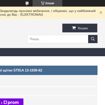
Кошик
 Заздалегідь просимо вибачення, і обіцяємо, що у найближчий
овагою до Ваc - ELEKTROMAG
Кошик
 щітки STIGA 13-1936-62
 з