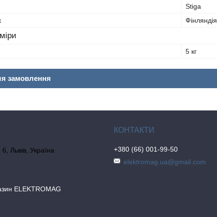
Stiga
к
Фінляндія
зміри
5 кг
ля замовлення
+380 (66) 001-99-50
6, Львів, Україна
elektromag.ua@gmail.com
газин ELEKTROMAG