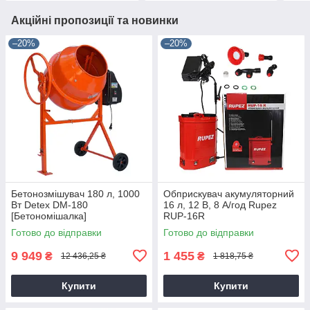
Акційні пропозиції та новинки
–20%
–20%
Бетонозмішувач 180 л, 1000
Обприскувач акумуляторний
Вт Detex DM-180
16 л, 12 В, 8 А/год Rupez
[Бетономішалка]
RUP-16R
Готово до відправки
Готово до відправки
9 949
1 455
₴
₴
12 436,25 ₴
1 818,75 ₴
Купити
Купити