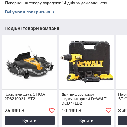
Повернення товару впродовж 14 днів за домовленістю
Всі умови повернення
Подібні товари компанії
Косильна дека STIGA
Дриль-шурупокрут
Набі
2D6210021_ST2
акумуляторний DeWALT
STIG
DCD771D2
75 999
10 199
3 4
₴
₴
Купити
Купити