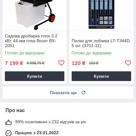
Садова дробарка гілок 3.2
кВт, 44 мм гілка Boxer BX-
Пилки для лобзика LT-T344D
2051
5 шт. (3701-11)
Готово до відправки
Готово до відправки
7 199
120
₴
₴
8 998,75 ₴
150 ₴
Купити
Купити
Показати ще
Про нас
99% позитивних з 232 відгуків за рік
Працює з 23.01.2022