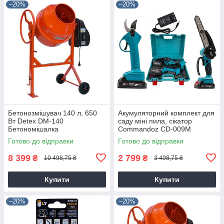
–20%
–20%
Бетонозмішувач 140 л, 650
Акумуляторний комплект для
Вт Detex DM-140
саду міні пила, сікатор
Бетономішалка
Commandoz CD-009M
Готово до відправки
Готово до відправки
8 399
2 799
₴
₴
10 498,75 ₴
3 498,75 ₴
Купити
Купити
–20%
–20%