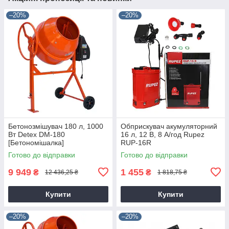
–20%
–20%
Бетонозмішувач 180 л, 1000
Обприскувач акумуляторний
Вт Detex DM-180
16 л, 12 В, 8 А/год Rupez
[Бетономішалка]
RUP-16R
Готово до відправки
Готово до відправки
9 949
1 455
₴
₴
12 436,25 ₴
1 818,75 ₴
Купити
Купити
–20%
–20%