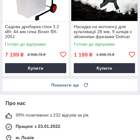
Садова дробарка гілок 3.2
Насадка на мотокосу для
кВт, 44 мм гілка Boxer BX-
культивації 28 мм, 9 шліців з
2051
зйомними фрезами Dolmar
9T28
Готово до відправки
Готово до відправки
7 199
1 199
₴
₴
8 998,75 ₴
1 498,75 ₴
Купити
Купити
Показати ще
Про нас
99% позитивних з 232 відгуків за рік
Працює з 23.01.2022
м. Львів