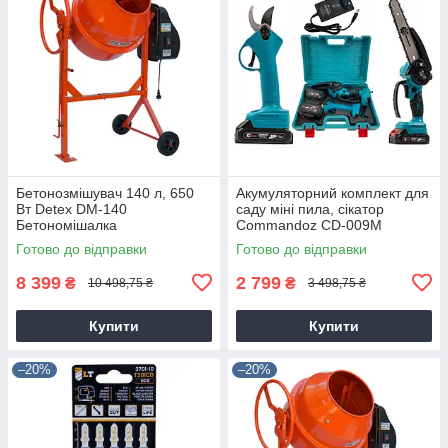
Бетонозмішувач 140 л, 650
Акумуляторний комплект для
Вт Detex DM-140
саду міні пила, сікатор
Бетономішалка
Commandoz CD-009M
Готово до відправки
Готово до відправки
8 399
2 799
₴
₴
10 498,75 ₴
3 498,75 ₴
Купити
Купити
–20%
–20%