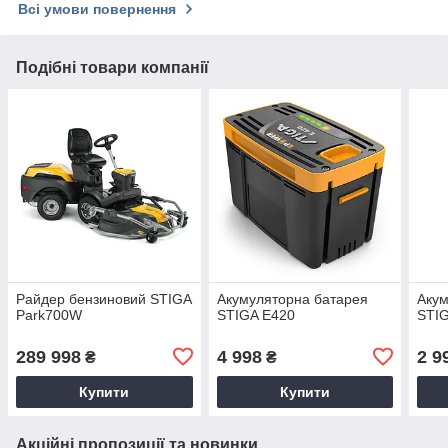
Всі умови повернення
Подібні товари компанії
Райдер бензиновий STIGA
Акумуляторна батарея
Акум
Park700W
STIGA E420
STI
289 998
4 998
2 9
₴
₴
Купити
Купити
Акційні пропозиції та новинки