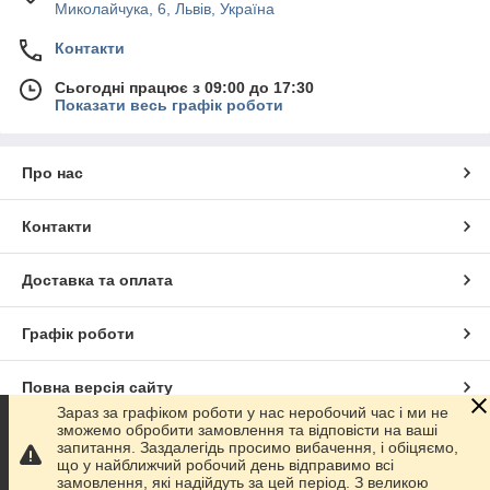
Миколайчука, 6, Львів, Україна
Контакти
Сьогодні працює з 09:00 до 17:30
Показати весь графік роботи
Про нас
Контакти
Доставка та оплата
Графік роботи
Повна версія сайту
Зараз за графіком роботи у нас неробочий час і ми не
зможемо обробити замовлення та відповісти на ваші
Сайт створено на маркетплейсі
Prom.ua
запитання. Заздалегідь просимо вибачення, і обіцяємо,
що у найближчий робочий день відправимо всі
замовлення, які надійдуть за цей період. З великою