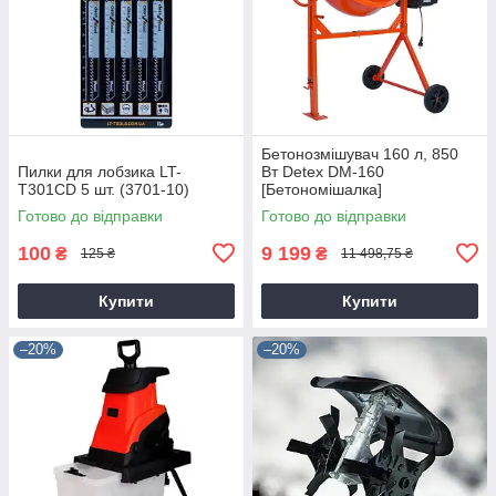
Бетонозмішувач 160 л, 850
Пилки для лобзика LT-
Вт Detex DM-160
T301CD 5 шт. (3701-10)
[Бетономішалка]
Готово до відправки
Готово до відправки
100
9 199
₴
₴
125 ₴
11 498,75 ₴
Купити
Купити
–20%
–20%