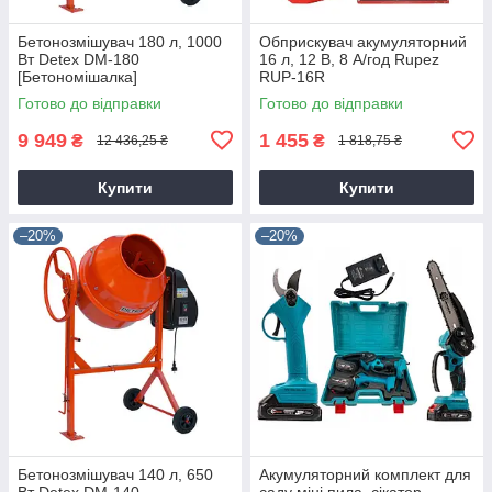
Бетонозмішувач 180 л, 1000
Обприскувач акумуляторний
Вт Detex DM-180
16 л, 12 В, 8 А/год Rupez
[Бетономішалка]
RUP-16R
Готово до відправки
Готово до відправки
9 949
1 455
₴
₴
12 436,25 ₴
1 818,75 ₴
Купити
Купити
–20%
–20%
Бетонозмішувач 140 л, 650
Акумуляторний комплект для
Вт Detex DM-140
саду міні пила, сікатор