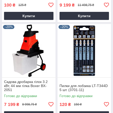
100
9 199
₴
₴
125 ₴
11 498,75 ₴
Купити
Купити
–20%
–20%
Садова дробарка гілок 3.2
кВт, 44 мм гілка Boxer BX-
Пилки для лобзика LT-T344D
2051
5 шт. (3701-11)
Готово до відправки
Готово до відправки
7 199
120
₴
₴
8 998,75 ₴
150 ₴