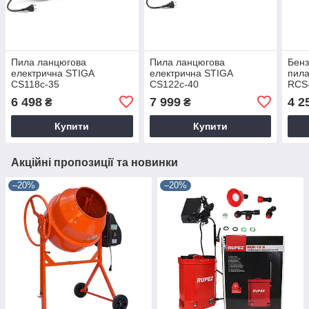
Пила ланцюгова
Пила ланцюгова
Бенз
електрична STIGA
електрична STIGA
пила
CS118c-35
CS122c-40
RCS
6 498
7 999
4 2
₴
₴
Купити
Купити
Акційні пропозиції та новинки
–20%
–20%