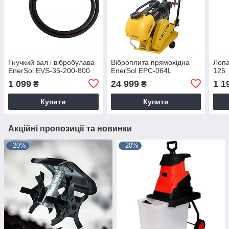
Гнучкий вал і вібробулава
Віброплита прямохідна
Лопа
EnerSol EVS-35-200-800
EnerSol EPC-064L
125
1 099
24 999
1 1
₴
₴
Купити
Купити
Акційні пропозиції та новинки
–20%
–20%