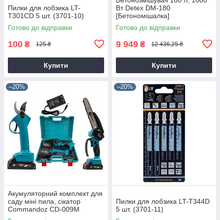
Пилки для лобзика LT-
Вт Detex DM-180
T301CD 5 шт. (3701-10)
[Бетономішалка]
Готово до відправки
Готово до відправки
100
9 949
₴
₴
125 ₴
12 436,25 ₴
Купити
Купити
–20%
–20%
Акумуляторний комплект для
саду міні пила, сікатор
Пилки для лобзика LT-T344D
Commandoz CD-009M
5 шт. (3701-11)