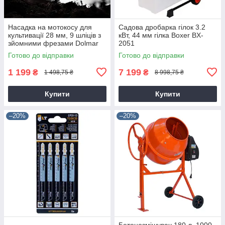
Насадка на мотокосу для
Садова дробарка гілок 3.2
культивації 28 мм, 9 шліців з
кВт, 44 мм гілка Boxer BX-
зйомними фрезами Dolmar
2051
9T28
Готово до відправки
Готово до відправки
1 199
7 199
₴
₴
1 498,75 ₴
8 998,75 ₴
Купити
Купити
–20%
–20%
Бетонозмішувач 180 л, 1000