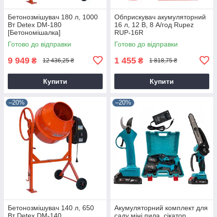
Бетонозмішувач 180 л, 1000
Обприскувач акумуляторний
Вт Detex DM-180
16 л, 12 В, 8 А/год Rupez
[Бетономішалка]
RUP-16R
Готово до відправки
Готово до відправки
9 949
1 455
₴
₴
12 436,25 ₴
1 818,75 ₴
Купити
Купити
–20%
–20%
Бетонозмішувач 140 л, 650
Акумуляторний комплект для
Вт Detex DM-140
саду міні пила, сікатор