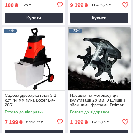
100
9 199
₴
₴
125 ₴
11 498,75 ₴
Купити
Купити
–20%
–20%
Садова дробарка гілок 3.2
Насадка на мотокосу для
кВт, 44 мм гілка Boxer BX-
культивації 28 мм, 9 шліців з
2051
зйомними фрезами Dolmar
9T28
Готово до відправки
Готово до відправки
7 199
1 199
₴
₴
8 998,75 ₴
1 498,75 ₴