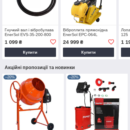
Гнучкий вал і вібробулава
Віброплита прямохідна
Лопа
EnerSol EVS-35-200-800
EnerSol EPC-064L
125
1 099
24 999
1 1
₴
₴
Купити
Купити
Акційні пропозиції та новинки
–20%
–20%