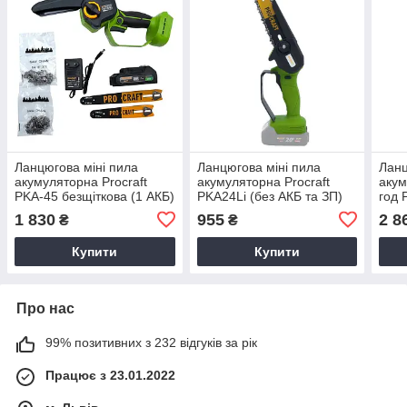
Ланцюгова міні пила
Ланцюгова міні пила
Ланц
акумуляторна Procraft
акумуляторна Procraft
акум
PKA-45 безщіткова (1 АКБ)
PKA24Li (без АКБ та ЗП)
год 
безщ
1 830
955
2 8
₴
₴
Купити
Купити
Про нас
99% позитивних з 232 відгуків за рік
Працює з 23.01.2022