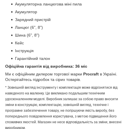
Акумуляторна ланцюгова міні пила
Акумулятор
Зарядний пристрій
Ланцюг (6", 8")
Шина (6", 8")
Кейс
Інструкція
Гарантійний талон
Офіційна гарантія від виробника: 36 міс
Ми є офіційним дилером торгової марки
Procraft
в Україні.
Остерігайтесь підробок та сірих товарів.
* Зовнішній вигляд інструменту і комплектація може відрізнятися від
наведеного на малюнку. Це викликано подальшим технічним
удосконаленням моделі. Виробник залишає за собою право вносити
зміни в конструкцію, комплектацію, зовнішній вигляд, технічне і
програмне забезпечення товару, не погіршуючи якість виробу, без
попереднього повідомлення користувача, з метою підвищення його
споживчих якостей. Магазин не несе відповідальність за зміни, внесені
виробником.