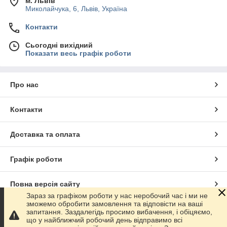
м. Львів
Миколайчука, 6, Львів, Україна
Контакти
Сьогодні вихідний
Показати весь графік роботи
Про нас
Контакти
Доставка та оплата
Графік роботи
Повна версія сайту
Зараз за графіком роботи у нас неробочий час і ми не
зможемо обробити замовлення та відповісти на ваші
Сайт створено на маркетплейсі
Prom.ua
запитання. Заздалегідь просимо вибачення, і обіцяємо,
що у найближчий робочий день відправимо всі