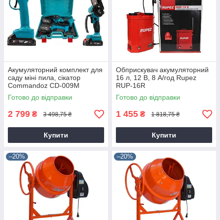
Акумуляторний комплект для
Обприскувач акумуляторний
саду міні пила, сікатор
16 л, 12 В, 8 А/год Rupez
Commandoz CD-009M
RUP-16R
Готово до відправки
Готово до відправки
2 799
1 455
₴
₴
3 498,75 ₴
1 818,75 ₴
Купити
Купити
–20%
–20%