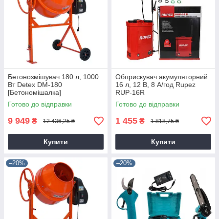
Бетонозмішувач 180 л, 1000
Обприскувач акумуляторний
Вт Detex DM-180
16 л, 12 В, 8 А/год Rupez
[Бетономішалка]
RUP-16R
Готово до відправки
Готово до відправки
9 949
1 455
₴
₴
12 436,25 ₴
1 818,75 ₴
Купити
Купити
–20%
–20%