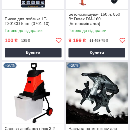
Бетонозмішувач 160 л, 850
Пилки для лобзика LT-
Вт Detex DM-160
T301CD 5 шт. (3701-10)
[Бетономішалка]
Готово до відправки
Готово до відправки
100
9 199
₴
₴
125 ₴
11 498,75 ₴
Купити
Купити
–20%
–20%
Садова дробарка гілок 3.2
Насадка на мотокосу для