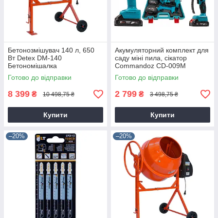
Бетонозмішувач 140 л, 650
Акумуляторний комплект для
Вт Detex DM-140
саду міні пила, сікатор
Бетономішалка
Commandoz CD-009M
Готово до відправки
Готово до відправки
8 399
2 799
₴
₴
10 498,75 ₴
3 498,75 ₴
Купити
Купити
–20%
–20%