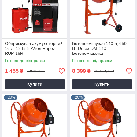
Обприскувач акумуляторний
Бетонозмішувач 140 л, 650
16 л, 12 В, 8 А/год Rupez
Вт Detex DM-140
RUP-16R
Бетономішалка
Готово до відправки
Готово до відправки
1 455
8 399
₴
₴
1 818,75 ₴
10 498,75 ₴
Купити
Купити
–20%
–20%