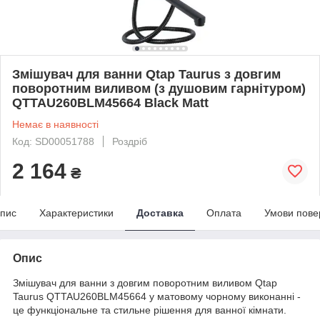
Змішувач для ванни Qtap Taurus з довгим
поворотним виливом (з душовим гарнітуром)
QTTAU260BLM45664 Black Matt
Немає в наявності
Код: SD00051788
Роздріб
2 164
₴
пис
Характеристики
Доставка
Оплата
Умови пове
Опис
Змішувач для ванни з довгим поворотним виливом Qtap
Taurus QTTAU260BLM45664 у матовому чорному виконанні -
це функціональне та стильне рішення для ванної кімнати.