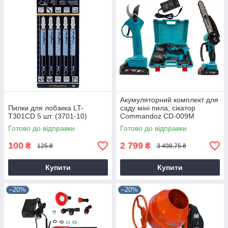
Акумуляторний комплект для
Пилки для лобзика LT-
саду міні пила, сікатор
T301CD 5 шт. (3701-10)
Commandoz CD-009M
Готово до відправки
Готово до відправки
100
2 799
₴
₴
125 ₴
3 498,75 ₴
Купити
Купити
–20%
–20%