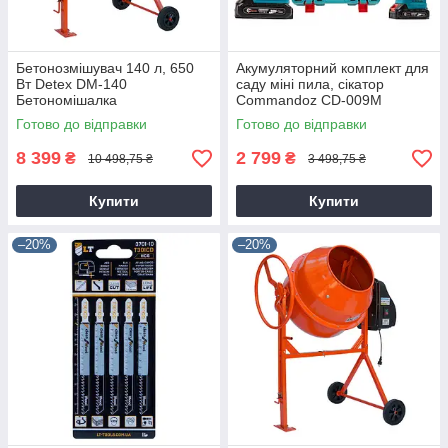
Бетонозмішувач 140 л, 650
Акумуляторний комплект для
Вт Detex DM-140
саду міні пила, сікатор
Бетономішалка
Commandoz CD-009M
Готово до відправки
Готово до відправки
8 399
2 799
₴
₴
10 498,75 ₴
3 498,75 ₴
Купити
Купити
–20%
–20%