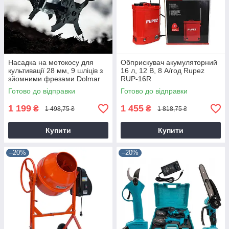
Насадка на мотокосу для
Обприскувач акумуляторний
культивації 28 мм, 9 шліців з
16 л, 12 В, 8 А/год Rupez
зйомними фрезами Dolmar
RUP-16R
9T28
Готово до відправки
Готово до відправки
1 199
1 455
₴
₴
1 498,75 ₴
1 818,75 ₴
Купити
Купити
–20%
–20%