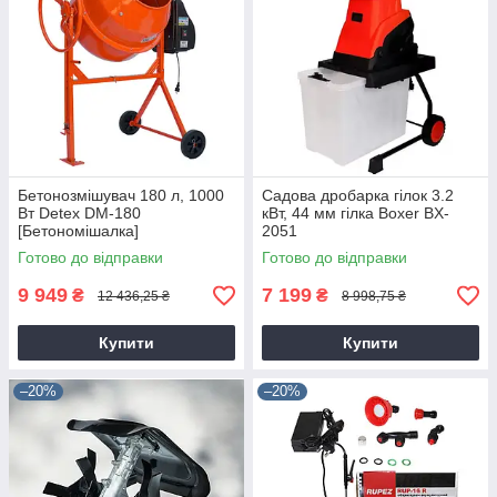
Бетонозмішувач 180 л, 1000
Садова дробарка гілок 3.2
Вт Detex DM-180
кВт, 44 мм гілка Boxer BX-
[Бетономішалка]
2051
Готово до відправки
Готово до відправки
9 949
7 199
₴
₴
12 436,25 ₴
8 998,75 ₴
Купити
Купити
–20%
–20%