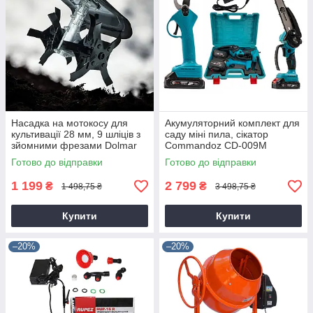
Насадка на мотокосу для
Акумуляторний комплект для
культивації 28 мм, 9 шліців з
саду міні пила, сікатор
зйомними фрезами Dolmar
Commandoz CD-009M
9T28
Готово до відправки
Готово до відправки
1 199
2 799
₴
₴
1 498,75 ₴
3 498,75 ₴
Купити
Купити
–20%
–20%