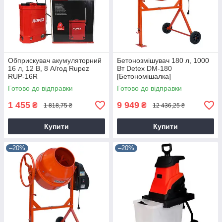
Обприскувач акумуляторний
Бетонозмішувач 180 л, 1000
16 л, 12 В, 8 А/год Rupez
Вт Detex DM-180
RUP-16R
[Бетономішалка]
Готово до відправки
Готово до відправки
1 455
9 949
₴
₴
1 818,75 ₴
12 436,25 ₴
Купити
Купити
–20%
–20%