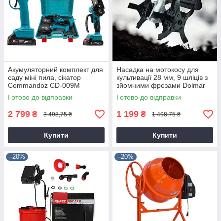
Акумуляторний комплект для
Насадка на мотокосу для
саду міні пила, сікатор
культивації 28 мм, 9 шліців з
Commandoz CD-009M
зйомними фрезами Dolmar
9T28
Готово до відправки
Готово до відправки
2 799
1 199
₴
₴
3 498,75 ₴
1 498,75 ₴
Купити
Купити
–20%
–20%