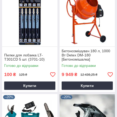
Бетонозмішувач 180 л, 1000
Пилки для лобзика LT-
Вт Detex DM-180
T301CD 5 шт. (3701-10)
[Бетономішалка]
Готово до відправки
Готово до відправки
100
9 949
₴
₴
125 ₴
12 436,25 ₴
Купити
Купити
–20%
–20%