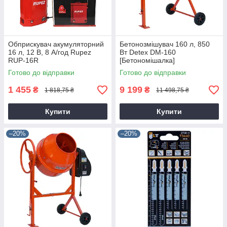
Обприскувач акумуляторний
Бетонозмішувач 160 л, 850
16 л, 12 В, 8 А/год Rupez
Вт Detex DM-160
RUP-16R
[Бетономішалка]
Готово до відправки
Готово до відправки
1 455
9 199
₴
₴
1 818,75 ₴
11 498,75 ₴
Купити
Купити
–20%
–20%