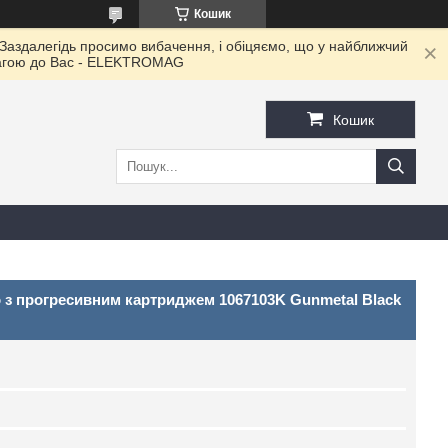
Кошик
 Заздалегідь просимо вибачення, і обіцяємо, що у найближчий
овагою до Ваc - ELEKTROMAG
Кошик
 з прогресивним картриджем 1067103K Gunmetal Black