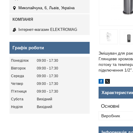
Миколайчука, 6, Львів, Україна
Інтернет-магазин ELEKTROMAG
Графік роботи
Змішувач для рако
Глянцеве хромова
Понеділок
09:00
17:30
потоку та темпер
Вівторок
09:00
17:30
підключення 1/2"
Середа
09:00
17:30
Четвер
09:00
17:30
Пʼятниця
09:00
17:30
Характеристи
Субота
Вихідний
Основні
Неділя
Вихідний
Виробник
Інформація д