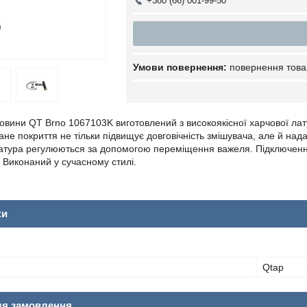
+380 (66) 001-99-50
повернення това
вини QT Brno 1067103K виготовлений з високоякісної харчової латуні
не покриття не тільки підвищує довговічність змішувача, але й над
атура регулюються за допомогою переміщення важеля. Підключення 
. Виконаний у сучасному стилі.
ки
Qtap
ля замовлення