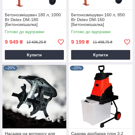
Бетонозмішувач 180 л, 1000
Бетонозмішувач 160 л, 850
Вт Detex DM-180
Вт Detex DM-160
[Бетономішалка]
[Бетономішалка]
Готово до відправки
Готово до відправки
9 949
9 199
₴
₴
12 436,25 ₴
11 498,75 ₴
Купити
Купити
–20%
–20%
Насадка на мотокосу для
Садова дробарка гілок 3.2