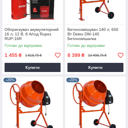
Обприскувач акумуляторний
Бетонозмішувач 140 л, 650
16 л, 12 В, 8 А/год Rupez
Вт Detex DM-140
RUP-16R
Бетономішалка
Готово до відправки
Готово до відправки
1 455
8 399
₴
₴
1 818,75 ₴
10 498,75 ₴
Купити
Купити
–20%
–20%