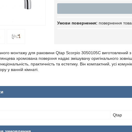
повернення това
ного монтажу для раковини Qtap Scorpio 3050105C виготовлений з вис
 Глянцева хромована поверхня надає змішувачу оригінального зовні
нкціональність, практичність та естетику. Він компактний, усі комуні
ру у ванній кімнаті.
ки
Qtap
ля замовлення