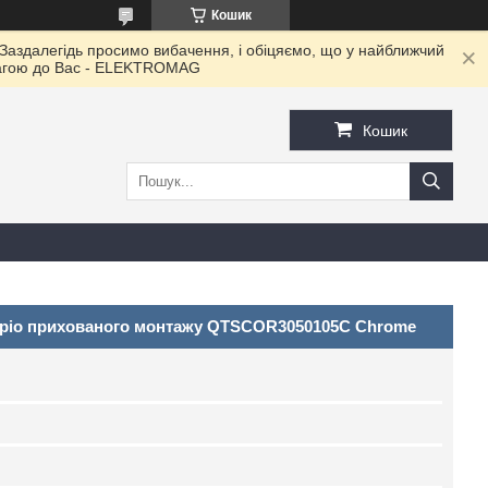
Кошик
 Заздалегідь просимо вибачення, і обіцяємо, що у найближчий
овагою до Ваc - ELEKTROMAG
Кошик
rpio прихованого монтажу QTSCOR3050105C Chrome