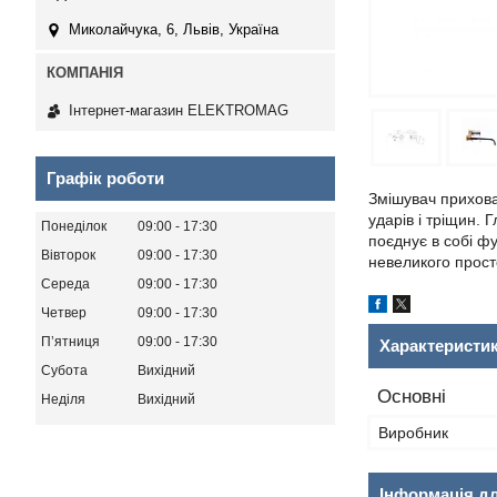
Миколайчука, 6, Львів, Україна
Інтернет-магазин ELEKTROMAG
Графік роботи
Змішувач прихова
ударів і тріщин.
Понеділок
09:00
17:30
поєднує в собі фу
Вівторок
09:00
17:30
невеликого просто
Середа
09:00
17:30
Четвер
09:00
17:30
Пʼятниця
09:00
17:30
Характеристи
Субота
Вихідний
Основні
Неділя
Вихідний
Виробник
Інформація д