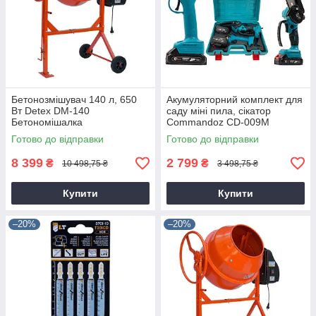
Бетонозмішувач 140 л, 650
Акумуляторний комплект для
Вт Detex DM-140
саду міні пила, сікатор
Бетономішалка
Commandoz CD-009M
Готово до відправки
Готово до відправки
8 399
2 799
₴
₴
10 498,75 ₴
3 498,75 ₴
Купити
Купити
–20%
–20%