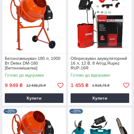
Бетонозмішувач 180 л, 1000
Обприскувач акумуляторний
Вт Detex DM-180
16 л, 12 В, 8 А/год Rupez
[Бетономішалка]
RUP-16R
Готово до відправки
Готово до відправки
9 949
1 455
₴
₴
12 436,25 ₴
1 818,75 ₴
Купити
Купити
–20%
–20%