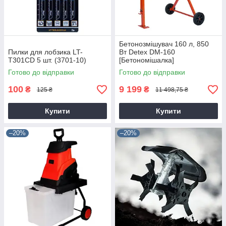
Бетонозмішувач 160 л, 850
Пилки для лобзика LT-
Вт Detex DM-160
T301CD 5 шт. (3701-10)
[Бетономішалка]
Готово до відправки
Готово до відправки
100
9 199
₴
₴
125 ₴
11 498,75 ₴
Купити
Купити
–20%
–20%