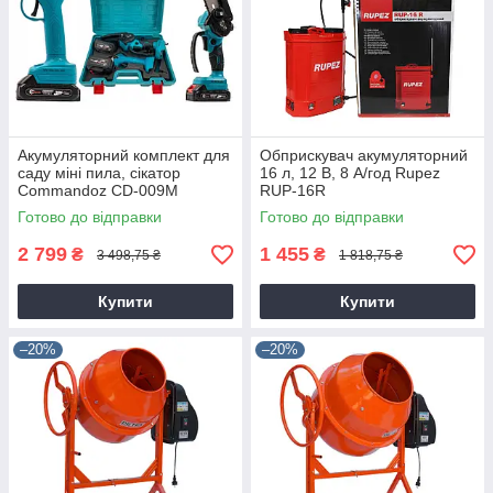
Акумуляторний комплект для
Обприскувач акумуляторний
саду міні пила, сікатор
16 л, 12 В, 8 А/год Rupez
Commandoz CD-009M
RUP-16R
Готово до відправки
Готово до відправки
2 799
1 455
₴
₴
3 498,75 ₴
1 818,75 ₴
Купити
Купити
–20%
–20%