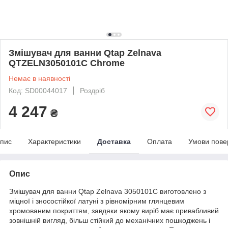
Змішувач для ванни Qtap Zelnava
QTZELN3050101C Chrome
Немає в наявності
Код: SD00044017
Роздріб
4 247
₴
пис
Характеристики
Доставка
Оплата
Умови пове
Опис
Змішувач для ванни Qtap Zelnava 3050101C виготовлено з
міцної і зносостійкої латуні з рівномірним глянцевим
хромованим покриттям, завдяки якому виріб має привабливий
зовнішній вигляд, більш стійкий до механічних пошкоджень і