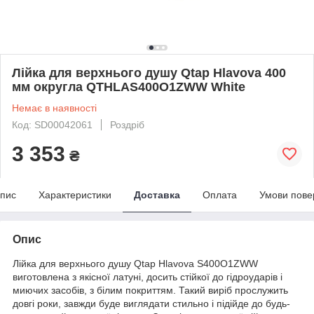
Лійка для верхнього душу Qtap Hlavova 400
мм округла QTHLAS400O1ZWW White
Немає в наявності
Код: SD00042061
Роздріб
3 353
₴
пис
Характеристики
Доставка
Оплата
Умови пове
Опис
Лійка для верхнього душу Qtap Hlavova S400O1ZWW
виготовлена з якісної латуні, досить стійкої до гідроударів і
миючих засобів, з білим покриттям. Такий виріб прослужить
довгі роки, завжди буде виглядати стильно і підійде до будь-