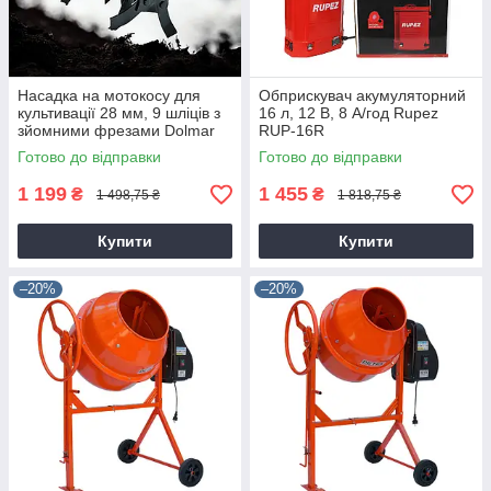
Насадка на мотокосу для
Обприскувач акумуляторний
культивації 28 мм, 9 шліців з
16 л, 12 В, 8 А/год Rupez
зйомними фрезами Dolmar
RUP-16R
9T28
Готово до відправки
Готово до відправки
1 199
1 455
₴
₴
1 498,75 ₴
1 818,75 ₴
Купити
Купити
–20%
–20%