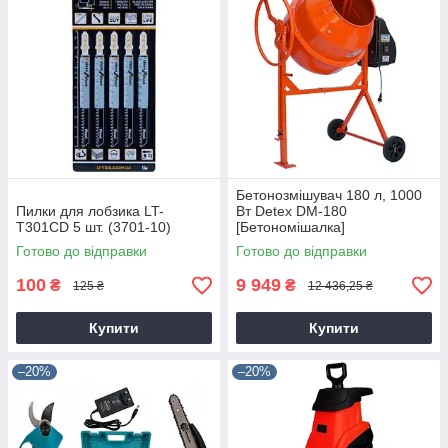
Бетонозмішувач 180 л, 1000
Пилки для лобзика LT-
Вт Detex DM-180
T301CD 5 шт. (3701-10)
[Бетономішалка]
Готово до відправки
Готово до відправки
100
9 949
₴
₴
125 ₴
12 436,25 ₴
Купити
Купити
–20%
–20%