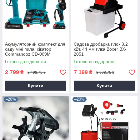
Акумуляторний комплект для
Садова дробарка гілок 3.2
саду міні пила, сікатор
кВт, 44 мм гілка Boxer BX-
Commandoz CD-009M
2051
Готово до відправки
Готово до відправки
2 799
7 199
₴
₴
3 498,75 ₴
8 998,75 ₴
Купити
Купити
–20%
–20%