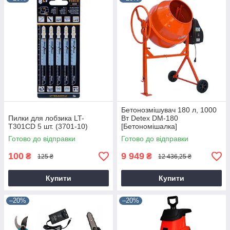
Бетонозмішувач 180 л, 1000
Пилки для лобзика LT-
Вт Detex DM-180
T301CD 5 шт. (3701-10)
[Бетономішалка]
Готово до відправки
Готово до відправки
100
9 949
₴
₴
125 ₴
12 436,25 ₴
Купити
Купити
–20%
–20%