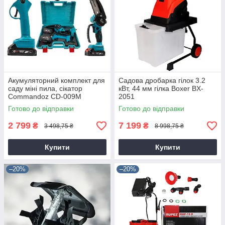
Акумуляторний комплект для
Садова дробарка гілок 3.2
саду міні пила, сікатор
кВт, 44 мм гілка Boxer BX-
Commandoz CD-009M
2051
Готово до відправки
Готово до відправки
2 799
7 199
₴
₴
3 498,75 ₴
8 998,75 ₴
Купити
Купити
–20%
–20%