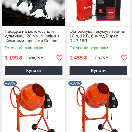
Насадка на мотокосу для
Обприскувач акумуляторний
культивації 28 мм, 9 шліців з
16 л, 12 В, 8 А/год Rupez
зйомними фрезами Dolmar
RUP-16R
9T28
Готово до відправки
Готово до відправки
1 199
1 455
₴
₴
1 498,75 ₴
1 818,75 ₴
Купити
Купити
–20%
–20%