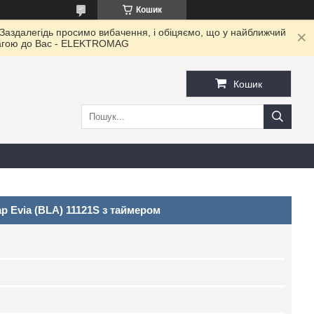
Кошик
 Заздалегідь просимо вибачення, і обіцяємо, що у найближчий
овагою до Ваc - ELEKTROMAG
Кошик
 Evia (BLA) 11121S з таймером