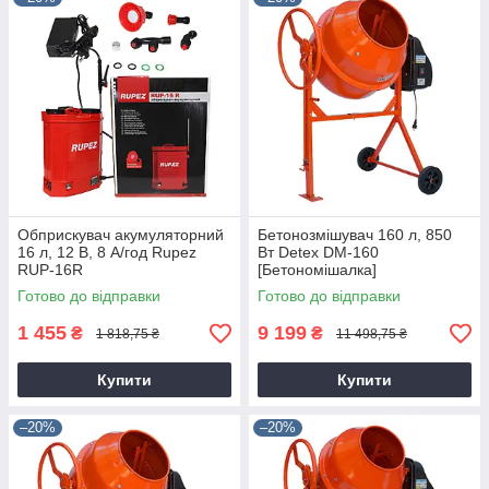
Обприскувач акумуляторний
Бетонозмішувач 160 л, 850
16 л, 12 В, 8 А/год Rupez
Вт Detex DM-160
RUP-16R
[Бетономішалка]
Готово до відправки
Готово до відправки
1 455
9 199
₴
₴
1 818,75 ₴
11 498,75 ₴
Купити
Купити
–20%
–20%