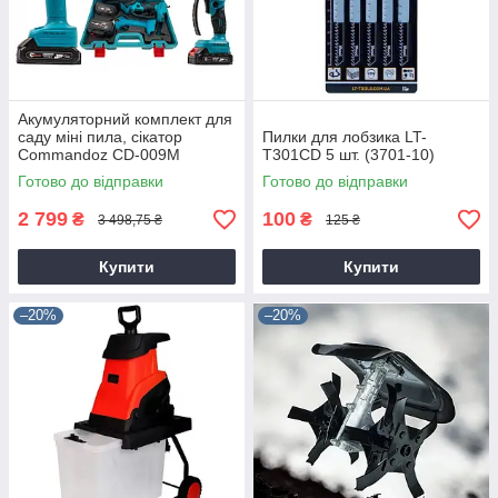
Акумуляторний комплект для
саду міні пила, сікатор
Пилки для лобзика LT-
Commandoz CD-009M
T301CD 5 шт. (3701-10)
Готово до відправки
Готово до відправки
2 799
100
₴
₴
3 498,75 ₴
125 ₴
Купити
Купити
–20%
–20%