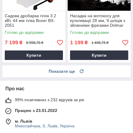
Садова дробарка гілок 3.2
Насадка на мотокосу для
кВт, 44 мм гілка Boxer BX-
культивації 28 мм, 9 шліців з
2051
зйомними фрезами Dolmar
9T28
Готово до відправки
Готово до відправки
7 199
1 199
₴
₴
8 998,75 ₴
1 498,75 ₴
Купити
Купити
Показати ще
Про нас
99% позитивних з 232 відгуків за рік
Працює з 23.01.2022
м. Львів
Миколайчука, 6, Львів, Україна