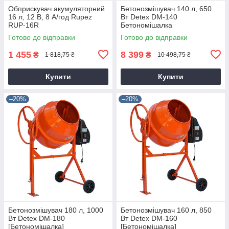
Обприскувач акумуляторний
Бетонозмішувач 140 л, 650
16 л, 12 В, 8 А/год Rupez
Вт Detex DM-140
RUP-16R
Бетономішалка
Готово до відправки
Готово до відправки
1 455
8 399
₴
₴
1 818,75 ₴
10 498,75 ₴
Купити
Купити
–20%
–20%
Бетонозмішувач 180 л, 1000
Бетонозмішувач 160 л, 850
Вт Detex DM-180
Вт Detex DM-160
[Бетономішалка]
[Бетономішалка]