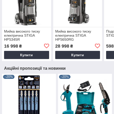
Мийка високого тиску
Мийка високого тиску
Подо
електрична STIGA
електрична STIGA
STIG
HPS345R
HPS650RG
16 998
28 998
598
₴
₴
Купити
Купити
Акційні пропозиції та новинки
–20%
–20%