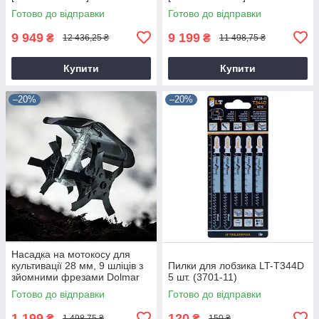
Готово до відправки
Готово до відправки
9 949
9 199
₴
₴
12 436,25 ₴
11 498,75 ₴
Купити
Купити
–20%
–20%
Насадка на мотокосу для
культивації 28 мм, 9 шліців з
Пилки для лобзика LT-T344D
зйомними фрезами Dolmar
5 шт. (3701-11)
9T28
Готово до відправки
Готово до відправки
1 199
120
₴
₴
1 498,75 ₴
150 ₴