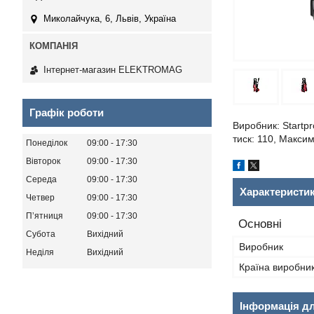
Миколайчука, 6, Львів, Україна
Інтернет-магазин ELEKTROMAG
Графік роботи
Виробник: Startpr
тиск: 110, Максим
Понеділок
09:00
17:30
Вівторок
09:00
17:30
Середа
09:00
17:30
Характеристи
Четвер
09:00
17:30
Пʼятниця
09:00
17:30
Основні
Субота
Вихідний
Виробник
Неділя
Вихідний
Країна виробни
Інформація д