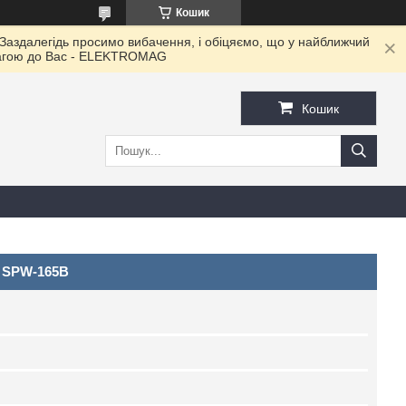
Кошик
 Заздалегідь просимо вибачення, і обіцяємо, що у найближчий
овагою до Ваc - ELEKTROMAG
Кошик
 SPW-165B