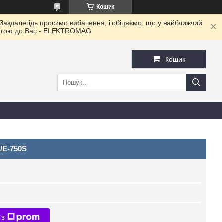
Кошик
 Заздалегідь просимо вибачення, і обіцяємо, що у найближчий
овагою до Ваc - ELEKTROMAG
Кошик
/E-750S
 з