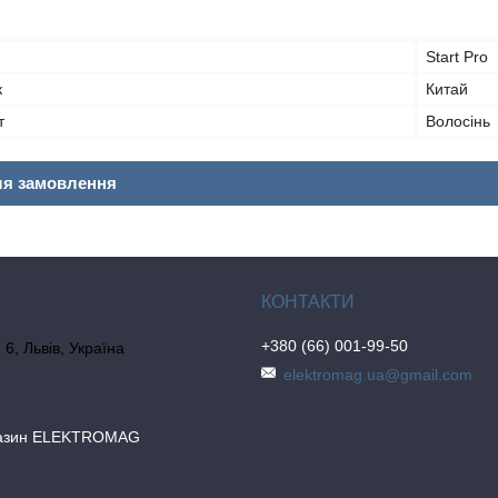
Start Pro
к
Китай
т
Волосінь
ля замовлення
+380 (66) 001-99-50
6, Львів, Україна
elektromag.ua@gmail.com
газин ELEKTROMAG