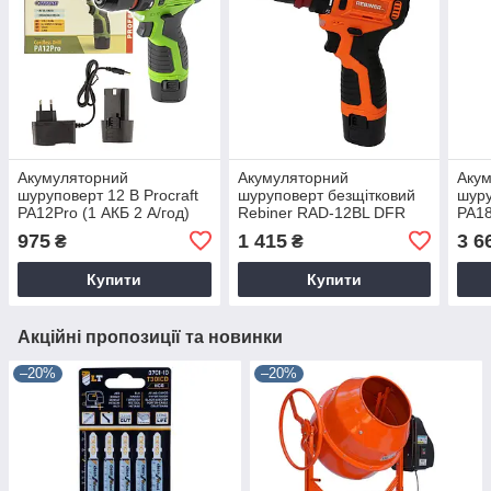
Акумуляторний
Акумуляторний
Аку
шуруповерт 12 В Procraft
шуруповерт безщітковий
шуру
PA12Pro (1 АКБ 2 А/год)
Rebiner RAD-12BL DFR
PA18
безщітковий
4 А/
975
1 415
3 6
₴
₴
Купити
Купити
Акційні пропозиції та новинки
–20%
–20%