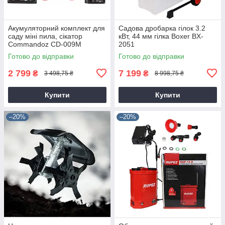
Акумуляторний комплект для
Садова дробарка гілок 3.2
саду міні пила, сікатор
кВт, 44 мм гілка Boxer BX-
Commandoz CD-009M
2051
Готово до відправки
Готово до відправки
2 799
7 199
₴
₴
3 498,75 ₴
8 998,75 ₴
Купити
Купити
–20%
–20%