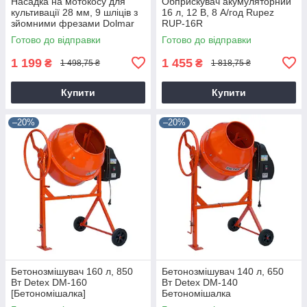
Насадка на мотокосу для
Обприскувач акумуляторний
культивації 28 мм, 9 шліців з
16 л, 12 В, 8 А/год Rupez
зйомними фрезами Dolmar
RUP-16R
9T28
Готово до відправки
Готово до відправки
1 199
1 455
₴
₴
1 498,75 ₴
1 818,75 ₴
Купити
Купити
–20%
–20%
Бетонозмішувач 160 л, 850
Бетонозмішувач 140 л, 650
Вт Detex DM-160
Вт Detex DM-140
[Бетономішалка]
Бетономішалка