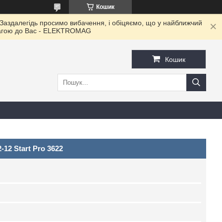
Кошик
 Заздалегідь просимо вибачення, і обіцяємо, що у найближчий
овагою до Ваc - ELEKTROMAG
Кошик
12 Start Pro 3622