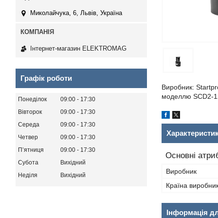
Миколайчука, 6, Львів, Україна
Інтернет-магазин ELEKTROMAG
Графік роботи
Виробник: Startpr
моделлю SCD2-1
Понеділок
09:00
17:30
Вівторок
09:00
17:30
Середа
09:00
17:30
Характеристи
Четвер
09:00
17:30
Пʼятниця
09:00
17:30
Основні атри
Субота
Вихідний
Виробник
Неділя
Вихідний
Країна виробни
Інформація д