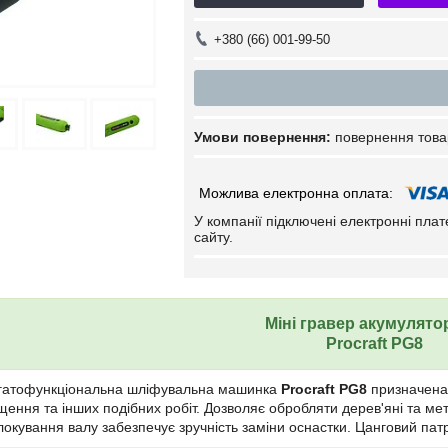
+380 (66) 001-99-50
повернення това
У компанії підключені електронні пла
сайту.
Міні гравер акумулят
Procraft PG8
гатофункціональна шліфувальна машинка
Procraft PG8
призначена 
щення та інших подібних робіт. Дозволяє обробляти дерев'яні та мет
локування валу забезпечує зручність заміни оснастки. Цанговий пат