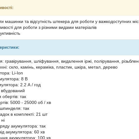
ивості:
ти машинки та відсутність штекера для роботи у важкодоступних мі
ивості для роботи з різними видами матеріалів
уктивність
теристики:
я: гравірування, шліфування, видалення іржі, полірування, різьблен
хні: скло, камінь, кераміка, пластик, шкіра, метал, дерево
ора: Li-Ion
мулятора: 8 В
улятора: 2.2 А / год
 вбудований
 обертів: так
ртів: 5000 - 25000 об / хв
шпинделя: так
садок в комплекті: 21 шт
 ні
аряду акумулятора: так
від акумулятора: 60 хв
ння акумулятора: 100 хв