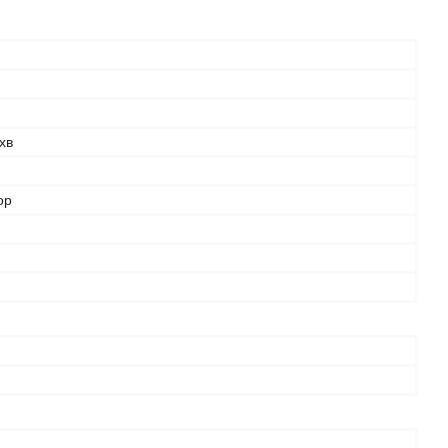
хв
ор