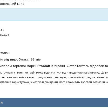
ластиковий кейс
e-C
садок
 талон
ія від виробника: 36 міс
дилером торгової марки
Procraft
в Україні. Остерігайтесь підробок та
інструменту і комплектація може відрізнятися від наведеного на малюнку. Це
аво вносити зміни в конструкцію, комплектацію, зовнішній вигляд, технічне і 
млення користувача, з метою підвищення його споживчих якостей. Магазин не 
ки