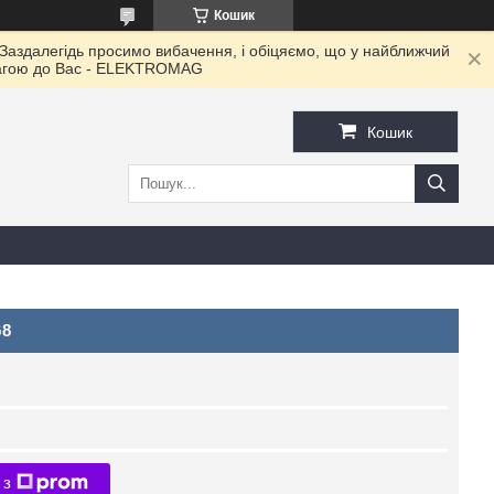
Кошик
 Заздалегідь просимо вибачення, і обіцяємо, що у найближчий
овагою до Ваc - ELEKTROMAG
Кошик
G8
 з