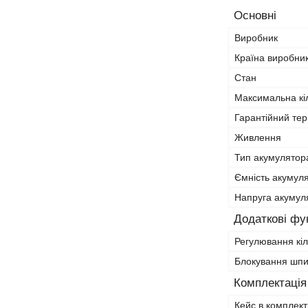
Основні
Виробник
Країна виробни
Стан
Максимальна кіл
Гарантійний тер
Живлення
Тип акумулятор
Ємність акумул
Напруга акумул
Додаткові фун
Регулювання кіл
Блокування шп
Комплектація
Кейс в комплект