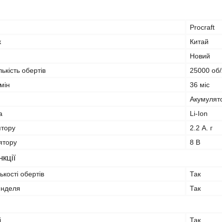
Procraft
к
Китай
Новий
ькість обертів
25000 об/
мін
36 міс
Акумулят
а
Li-Ion
ятору
2.2 А. г
ятору
8 В
кції
ькості обертів
Так
инделя
Так
і
Так