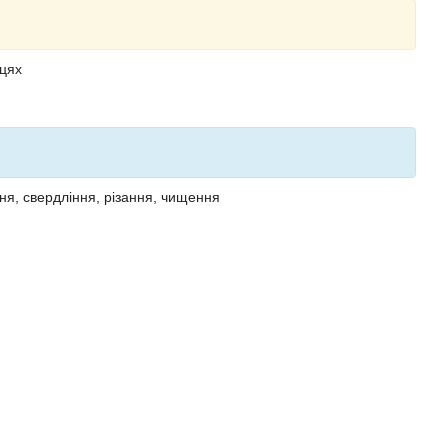
сцях
ня, свердління, різання, чищення