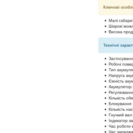
Ключові особл
Малі габари
Широкі можл
Висока прод
Технічні харак
Застосуванн
Робочі повер
Тип акумулят
Напруга аку
Ємність акум
Акумулятор:
Регулювання
Кількість обе
Блокування 
Кількість на
Гнучкий вал:
Індикатор з
Час роботи 
Час заряджа