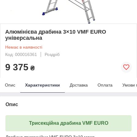
Алюмінієва драбина 3×10 VMF EURO
універсальна
Немає в наявності
Код: 000016361
Роздріб
9 375
₴
Опис
Характеристики
Доставка
Оплата
Умови 
Опис
Трисекційна драбина VMF EURO
Драбина трисекційни VMF EURO 3×10 може