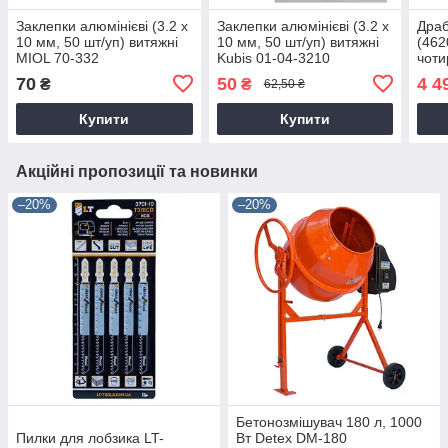
Заклепки алюмінієві (3.2 х
Заклепки алюмінієві (3.2 х
Дра
10 мм, 50 шт/уп) витяжні
10 мм, 50 шт/уп) витяжні
(462
MIOL 70-332
Kubis 01-04-3210
чоти
70
50
4 4
₴
₴
62,50 ₴
Купити
Купити
Акційні пропозиції та новинки
–20%
–20%
Бетонозмішувач 180 л, 1000
Пилки для лобзика LT-
Вт Detex DM-180