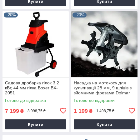
Купити
Купити
–20%
–20%
Садова дробарка гілок 3.2
Насадка на мотокосу для
кВт, 44 мм гілка Boxer BX-
культивації 28 мм, 9 шліців з
2051
зйомними фрезами Dolmar
9T28
Готово до відправки
Готово до відправки
7 199
1 199
₴
₴
8 998,75 ₴
1 498,75 ₴
Купити
Купити