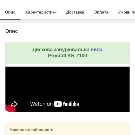
Опис
Характеристики
Доставка
Оплата
Умови п
Опис
Дискова занурювальна
пила
Procraft KR-2100
Ключові особливості: