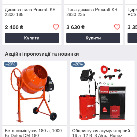
Дискова пила Procraft KR-
Пила дискова Procraft KR-
Цирк
2300-185
2830-235
RCS
2 400
3 630
3 3
₴
₴
Купити
Купити
Акційні пропозиції та новинки
–20%
–20%
Бетонозмішувач 180 л, 1000
Обприскувач акумуляторний
Вт Detex DM-180
16 л, 12 В, 8 А/год Rupez