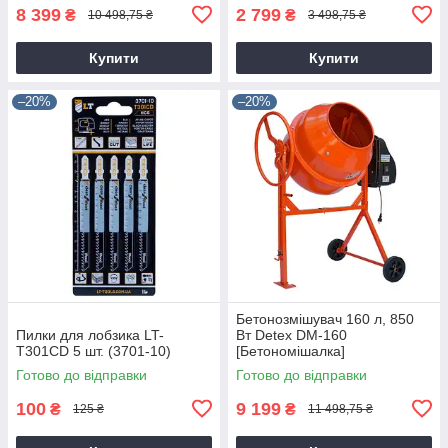
8 399
2 799
₴
₴
10 498,75 ₴
3 498,75 ₴
Купити
Купити
–20%
–20%
Бетонозмішувач 160 л, 850
Пилки для лобзика LT-
Вт Detex DM-160
T301CD 5 шт. (3701-10)
[Бетономішалка]
Готово до відправки
Готово до відправки
100
9 199
₴
₴
125 ₴
11 498,75 ₴